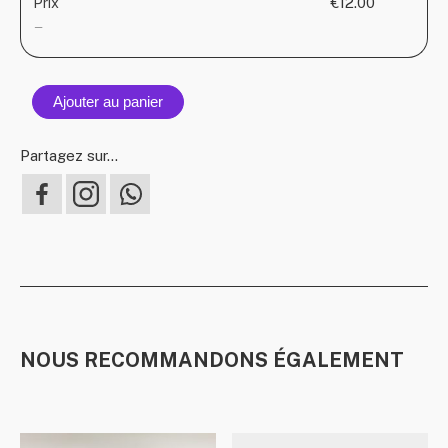
€12.00
Prix
you
—
–
Unde
The
Pines
Ajouter au panier
(Maxi
Partagez sur...
NOUS RECOMMANDONS ÉGALEMENT