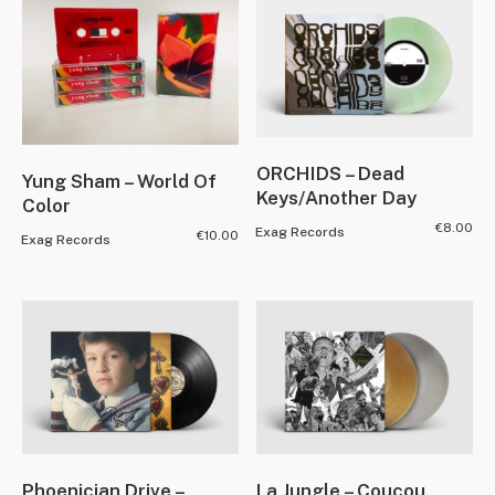
ORCHIDS – Dead
Yung Sham – World Of
Keys/Another Day
Color
€
8.00
Exag Records
€
10.00
Exag Records
Phoenician Drive –
La Jungle – Coucou