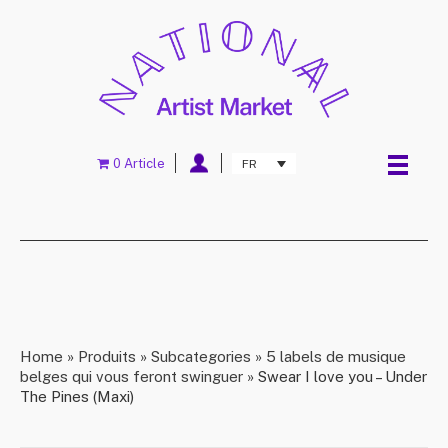
0 Article
FR
Home
»
Produits
»
Subcategories
»
5 labels de musique
belges qui vous feront swinguer
»
Swear I love you – Under
The Pines (Maxi)