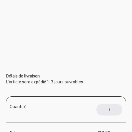
Délais de livraison
L'article sera expédié 1-3 jours ouvrables
Quantité
quant
de
—
Swea
I
love