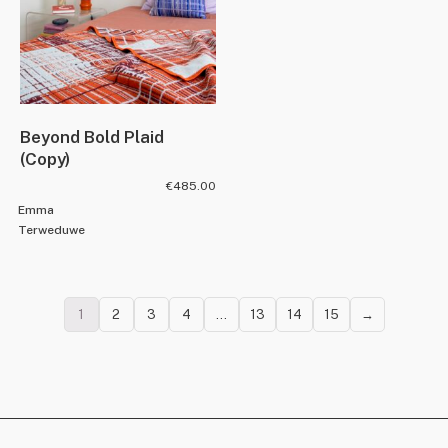
Beyond Bold Plaid
(Copy)
€
485.00
Emma
Terweduwe
1
2
3
4
…
13
14
15
→