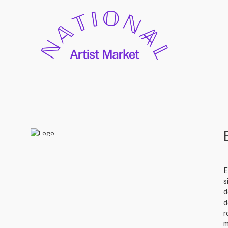
E
s
d
d
r
m