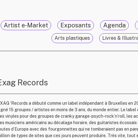
Artist e-Market
Exposants
Agenda
Arts plastiques
Livres & Illustr
Exag Records
XAG ‘Records a débuté comme un label indépendant à Bruxelles en 20
igné 15 groupes / artistes en moins de 3 ans, du monde entier. Le label
es vinyles pour des groupes de
cranky
garage-psych-rock’n’roll, les acc
es musiciens américains au décalage horaire, des guitaristes écossais iv
outes d’Europe avec des fourgonnettes qui ne tomberaient pas en panne 
illion de types de sites que ces jours peuvent produire. Très vite, tout