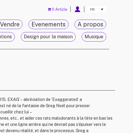
0 Article
FR
Vendre
Evenements
A propos
ations
Design pour la maison
Musique
15. EXAG’ – abréviation de ‘Exaggerated’ a
 est né de la fantaisie de Greg Noël pour presser
ueillir chez lui –
res, etc., et aider ces rats malodorants à la tête en bas les
et une ligne arrière qui ne devrait pas s’épuiser vers le
 est devenu réalité, et dans le processus, Greg a