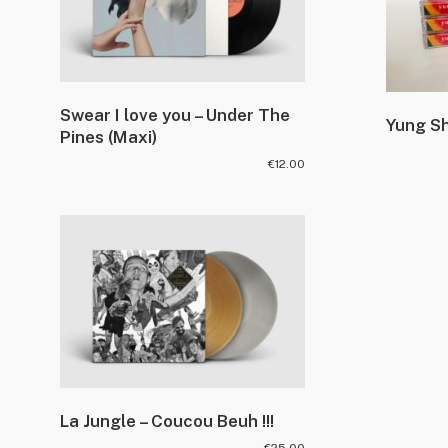
Swear I love you – Under The
Yung Sh
Pines (Maxi)
€
12.00
La Jungle – Coucou Beuh !!!