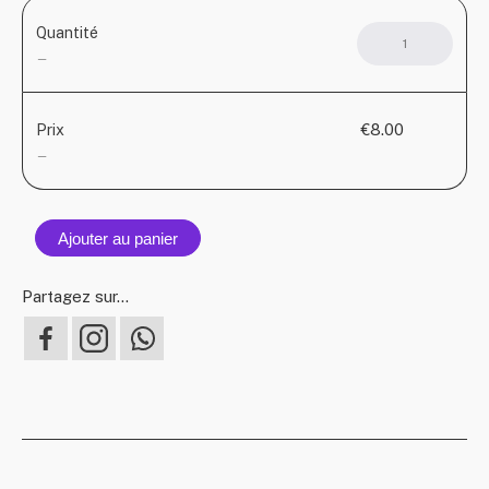
Quantité
quant
de
—
ORCH
–
Dead
€8.00
Prix
Keys/
—
Day
Ajouter au panier
Partagez sur...