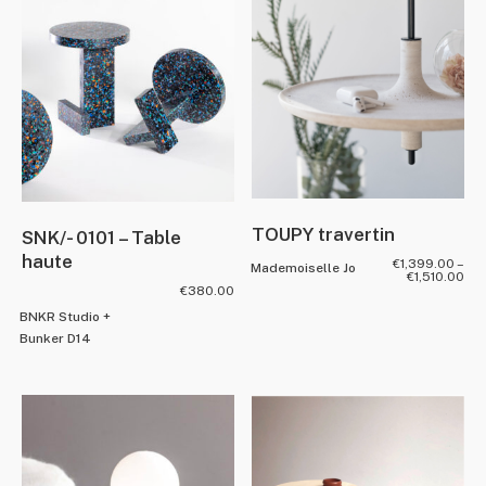
TOUPY travertin
SNK/- 0101 – Table
haute
€
1,399.00
–
Mademoiselle Jo
€
1,510.00
€
380.00
BNKR Studio +
Bunker D14