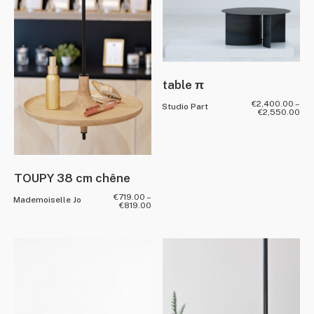
table π
€
2,400.00
–
Studio Part
€
2,550.00
TOUPY 38 cm chêne
€
719.00
–
Mademoiselle Jo
€
819.00