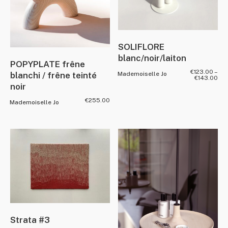
SOLIFLORE
blanc/noir/laiton
POPYPLATE frêne
€
123.00
–
blanchi / frêne teinté
Mademoiselle Jo
€
143.00
noir
€
255.00
Mademoiselle Jo
Strata #3