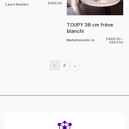
€
495.00
Laure Kasiers
TOUPY 38 cm frêne
blanchi
€
469.00
–
Mademoiselle Jo
€
567.00
1
2
→