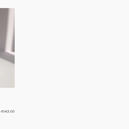
–
€
143.00