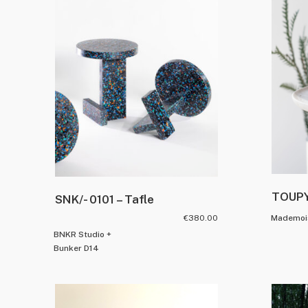
TOUPY 
SNK/- 0101 – Tafle
€
380.00
Mademois
BNKR Studio +
Bunker D14