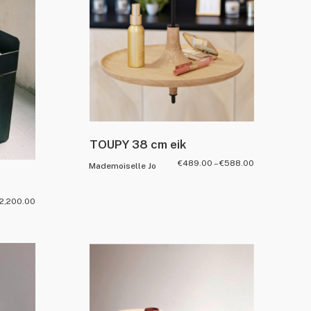
TOUPY 38 cm eik
€
489.00
–
€
588.00
Mademoiselle Jo
2,200.00