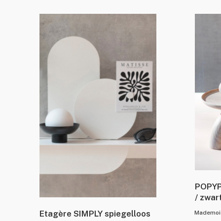
POPYP
/ zwar
Etagère SIMPLY spiegelloos
Mademois