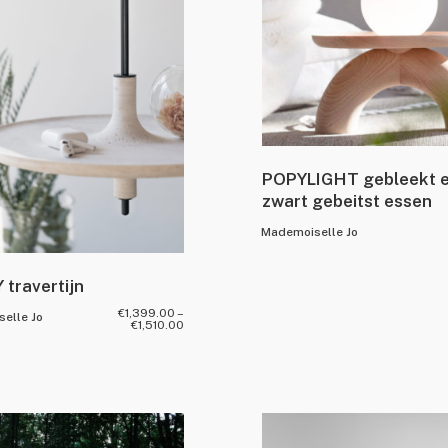
POPYLIGHT gebleekt e
zwart gebeitst essen
Mademoiselle Jo
travertijn
€
1,399.00
–
elle Jo
€
1,510.00