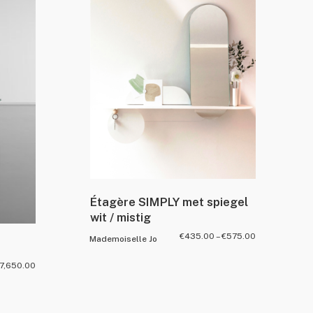
Étagère SIMPLY met spiegel
wit / mistig
€
435.00
–
€
575.00
Mademoiselle Jo
7,650.00