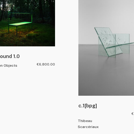
ound 1.0
€
6,800.00
en Objects
c.1[bpg]
€
Thibeau
Scarcériaux