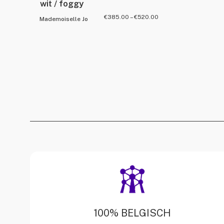
wit / foggy
€
385.00
–
€
520.00
Mademoiselle Jo
100% BELGISCH