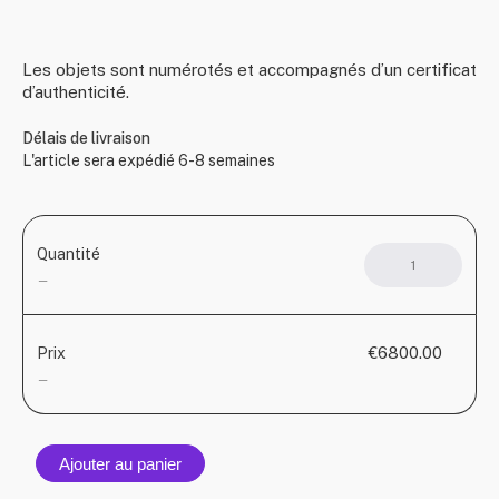
Les objets sont numérotés et accompagnés d’un certificat
d’authenticité.
Délais de livraison
L'article sera expédié 6-8 semaines
Quantité
quant
de
—
Playg
1.0
€6800.00
Prix
—
Ajouter au panier