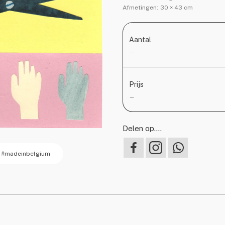
Afmetingen:
30 × 43 cm
Aantal
—
Prijs
—
Delen op….
#madeinbelgium