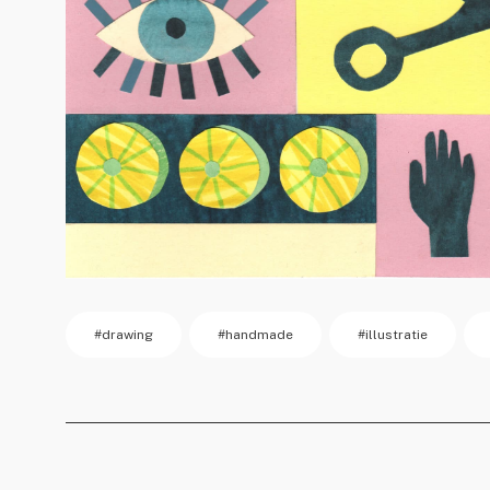
#drawing
#handmade
#illustratie