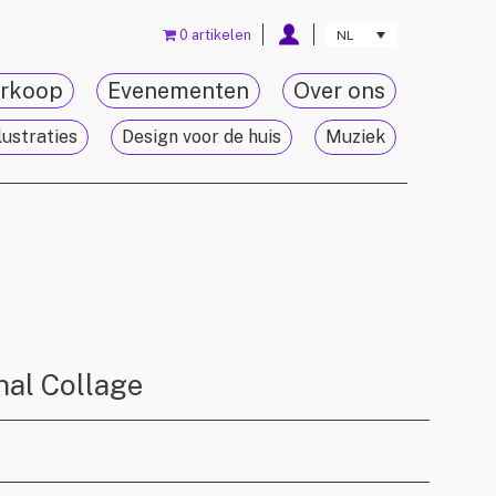
0 artikelen
NL
rkoop
Evenementen
Over ons
lustraties
Design voor de huis
Muziek
nal Collage