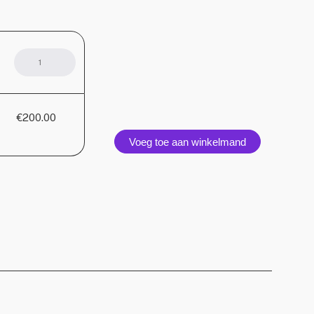
Vite,
Coupe
Original
Collage
aantal
€200.00
Voeg toe aan winkelmand