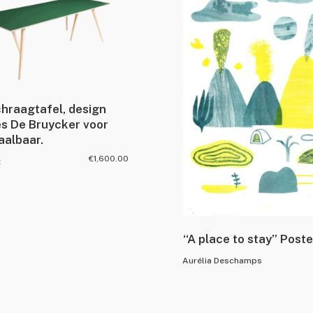
hraagtafel, design
s De Bruycker voor
aalbaar.
€
1,600.00
t
“A place to stay” Poste
Aurélia Deschamps