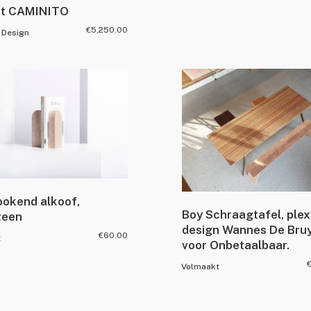
rt CAMINITO
€
5,250.00
 Design
ookend alkoof,
Boy Schraagtafel, ple
teen
design Wannes De Bru
€
60.00
t
voor Onbetaalbaar.
Volmaakt