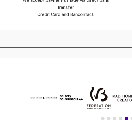
We accept payments made via direct bank
transfer,
Credit Card and Bancontact.