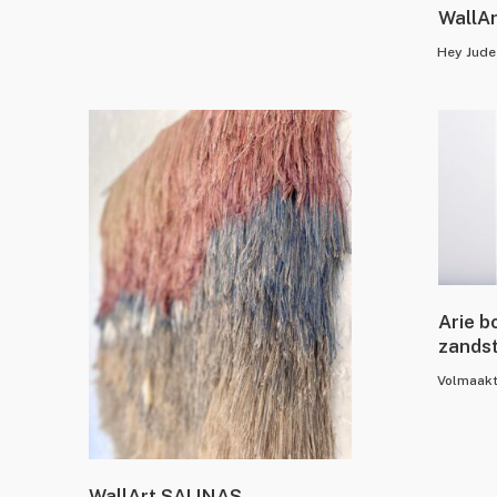
WallA
Hey Jude
Arie b
zands
Volmaak
WallArt SALINAS