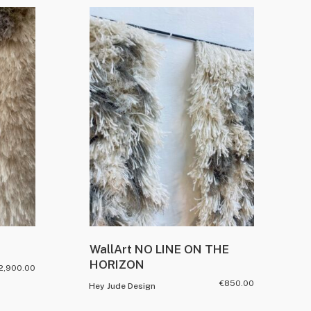
WallArt NO LINE ON THE
HORIZON
2,900.00
€
850.00
Hey Jude Design