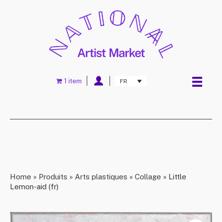
1 item
FR
Home
»
Produits
»
Arts plastiques
»
Collage
»
Little
Lemon-aid (fr)