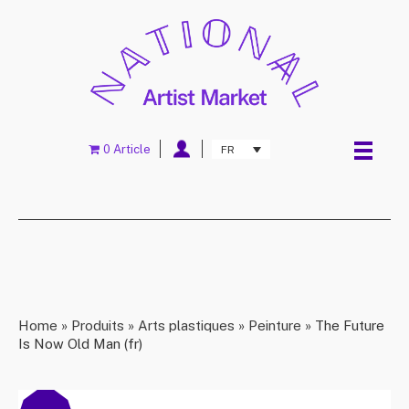
0 Article
FR
Home
»
Produits
»
Arts plastiques
»
Peinture
»
The Future
Is Now Old Man (fr)