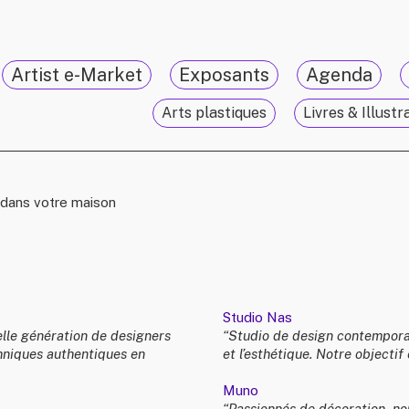
Artist e-Market
Exposants
Agenda
Arts plastiques
Livres & Illustr
t dans votre maison
Studio Nas
velle génération de designers
“Studio de design contemporain
hniques authentiques en
et l’esthétique. Notre objectif
Muno
“Passionnés de décoration, n