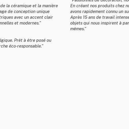
en de la céramique et la manière
En créant nos produits chez no
gage de conception unique
avons rapidement connu un suc
riques avec un accent clair
Après 15 ans de travail intens
onnelles et modernes.”
objets qui nous inspirent à pa
mêmes.
”
lgique. Prêt à être posé ou
rche éco-responsable.”