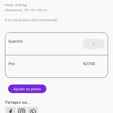
Poids:
0140 kg
Dimensions:
75 × 75 × 65 cm
5 en stock (peut être commandé)
Quantité
quant
de
—
COPA
brigh
€27.00
Prix
—
Ajouter au panier
Partagez sur...