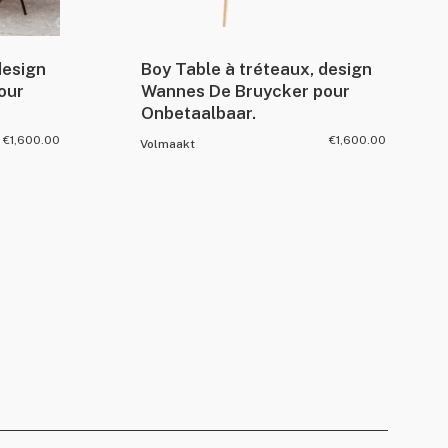
design
Boy Table à tréteaux, design
our
Wannes De Bruycker pour
Onbetaalbaar.
€
1,600.00
€
1,600.00
Volmaakt