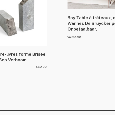
Boy Table à tréteaux, 
Wannes De Bruycker p
Onbetaalbaar.
Volmaakt
rre-livres forme Brisée,
Sep Verboom.
€
60.00