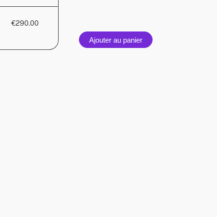
chaise
pliantes
€290.00
Marron,
design
Ajouter au panier
Goele
Maes.