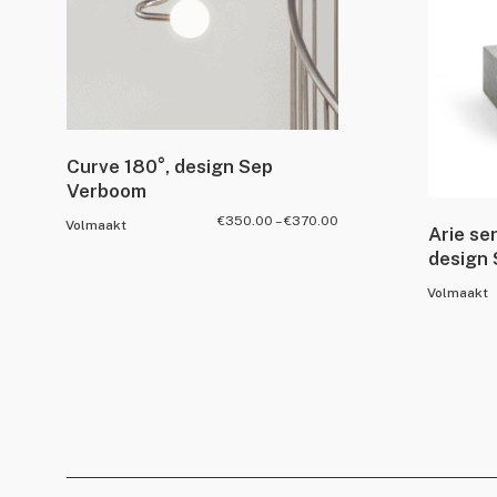
Curve 180°, design Sep
Verboom
€
350.00
–
€
370.00
Volmaakt
Arie se
design 
Volmaakt