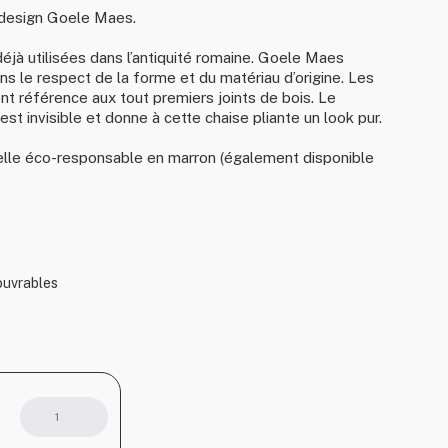
 design Goele Maes.
éjà utilisées dans l’antiquité romaine.
Goele Maes
ns le respect de la forme et du matériau d’origine.
Les
ont référence aux tout premiers joints de bois.
Le
st invisible et donne à cette chaise pliante un look pur.
selle éco-responsable en marron (également disponible
 ouvrables
quantité
de
Baas