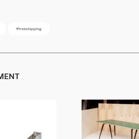
#freeshipping
MENT