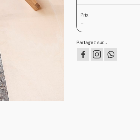
Prix
—
Partagez sur...