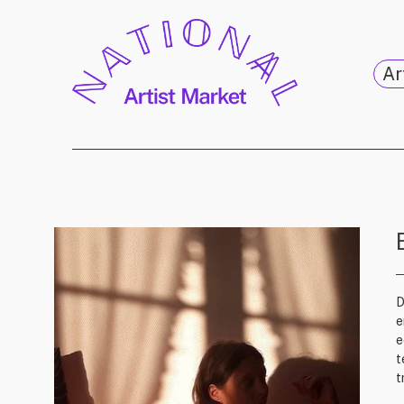
Ar
D
e
e
t
t