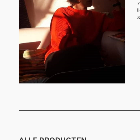
Z
l
g