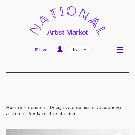
1 item
NL
Home
»
Producten
»
Design voor de huis
»
Decoratieve
artikelen
»
Vestiaire, Tee-shirt (nl)