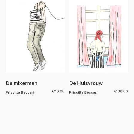
De mixerman
De Huisvrouw
€
110.00
€
130.00
Priscilla Beccari
Priscilla Beccari