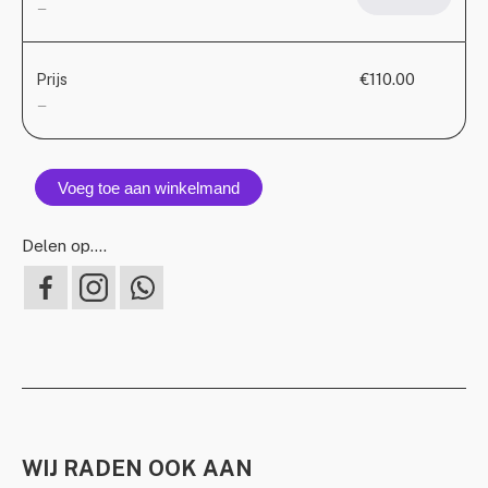
aanta
—
€110.00
Prijs
—
Voeg toe aan winkelmand
Delen op….
WIJ RADEN OOK AAN