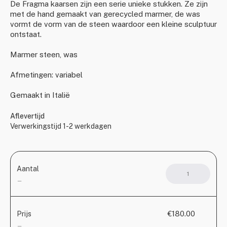
De Fragma kaarsen zijn een serie unieke stukken. Ze zijn
met de hand gemaakt van gerecycled marmer, de was
vormt de vorm van de steen waardoor een kleine sculptuur
ontstaat.
Marmer steen, was
Afmetingen: variabel
Gemaakt in Italië
Aflevertijd
Verwerkingstijd 1-2 werkdagen
Aantal
THE
FRA
—
CAND
aanta
€180.00
Prijs
—