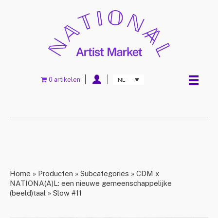
0 artikelen
NL
Home
»
Producten
»
Subcategories
»
CDM x
NATIONA(A)L: een nieuwe gemeenschappelijke
(beeld)taal
»
Slow #11