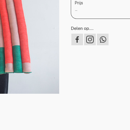
Prijs
—
Delen op….