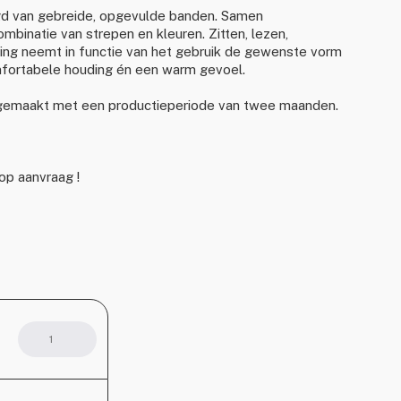
digd van gebreide, opgevulde banden. Samen
binatie van strepen en kleuren. Zitten, lezen,
tting neemt in functie van het gebruik de gewenste vorm
fortabele houding én een warm gevoel.
g gemaakt met een productieperiode van twee maanden.
op aanvraag !
Knotting
Knitting
aantal