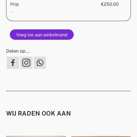
“Plus
€250.00
Prijs
en
—
dehor
aanta
Voeg toe aan winkelmand
Delen op….
WIJ RADEN OOK AAN