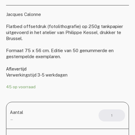
Jacques Calonne
Flatbed offsetdruk (fotolithografie) op 250g tankpapier
uitgevoerd in het atelier van
Philippe Kessel,
drukker te
Brussel.
Formaat 75 x 56 cm. Editie van 50 genummerde en
gestempelde exemplaren.
Aflevertijd
Verwerkingstijd 3-5 werkdagen
45 op voorraad
Aantal
Jacq
Calo
—
(1930
2022)