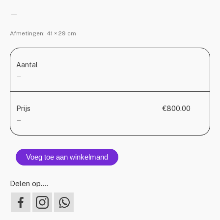
—
Afmetingen:
41 × 29 cm
Aantal
—
€800.00
Prijs
—
Voeg toe aan winkelmand
Delen op….