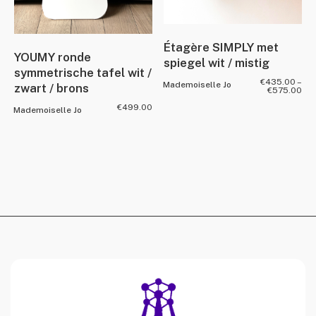
Étagère SIMPLY met
YOUMY ronde
spiegel wit / mistig
symmetrische tafel wit /
€
435.00
–
Mademoiselle Jo
zwart / brons
€
575.00
€
499.00
Mademoiselle Jo