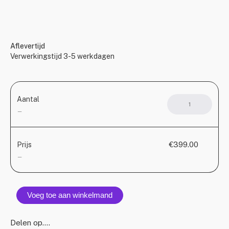
Aflevertijd
Verwerkingstijd 3-5 werkdagen
Aantal
GLO
Glaz
—
jasha
set
1
€399.00
Prijs
aanta
—
Voeg toe aan winkelmand
Delen op….