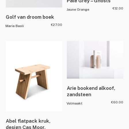
Pale Grey – Ghosts
€
12.00
Jaune Orange
Golf van droom boek
€
27.00
Maria Baoli
Arie bookend alkoof,
zandsteen
€
60.00
Volmaakt
Abel flatpack kruk,
design Cas Moor.