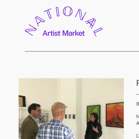
B
N
A
L