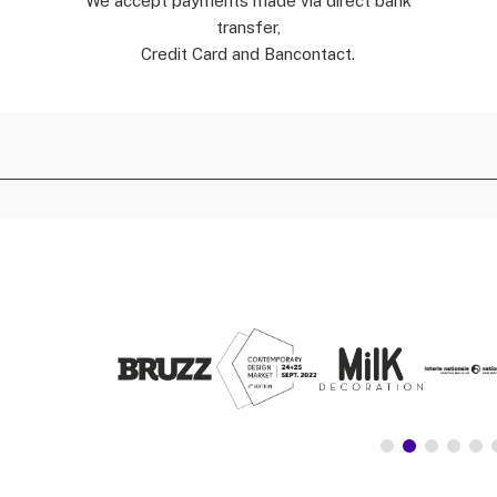
We accept payments made via direct bank
transfer,
Credit Card and Bancontact.