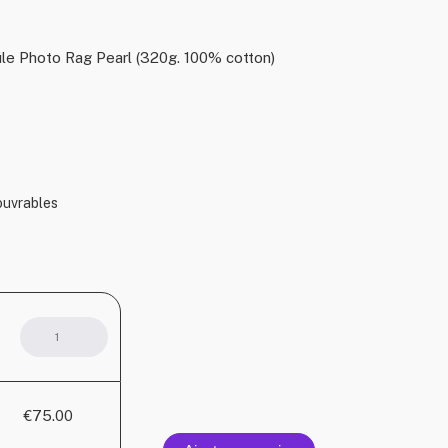
le Photo Rag Pearl (320g. 100% cotton)
 ouvrables
quantité
de
The
Thrill
€75.00