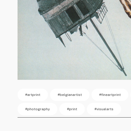
#artprint
#belgianartist
#fineartprint
#photography
#print
#visualarts