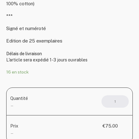
100% cotton)
***
Signé et numéroté
Edition de 25 exemplaires
Délais de livraison
L'article sera expédié 1-3 jours ouvrables
16 en stock
Quantité
quant
de
—
Surfa
Tensi
€75.00
Prix
—