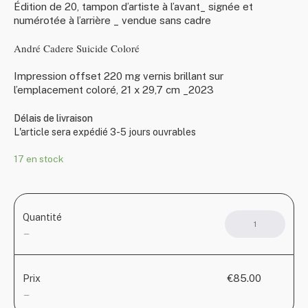
Édition de 20, tampon d’artiste à l’avant_ signée et
numérotée à l’arrière _ vendue sans cadre
André Cadere Suicide Coloré
Impression offset 220 mg vernis brillant sur
l’emplacement coloré, 21 x 29,7 cm _2023
Délais de livraison
L'article sera expédié 3-5 jours ouvrables
17 en stock
Quantité
quant
de
—
Serg
Gain
Color
€85.00
Prix
suici
—
(fr