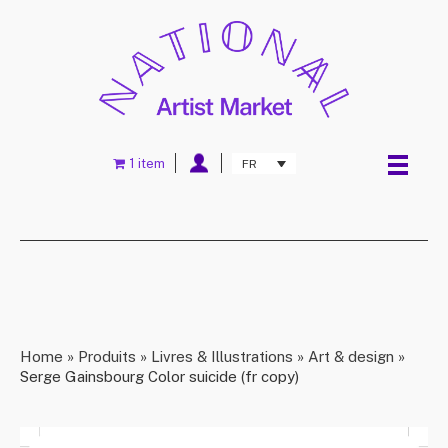
1 item
FR
Home
»
Produits
»
Livres & Illustrations
»
Art & design
»
Serge Gainsbourg Color suicide (fr copy)