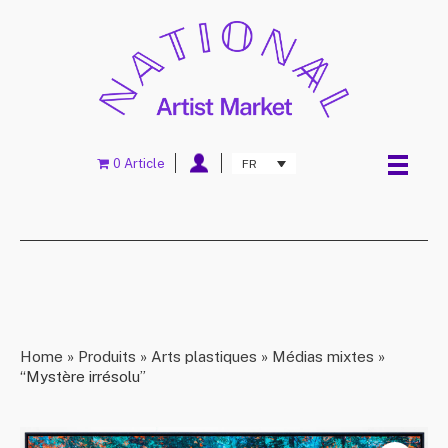
0 Article
FR
Home
»
Produits
»
Arts plastiques
»
Médias mixtes
»
“Mystère irrésolu”