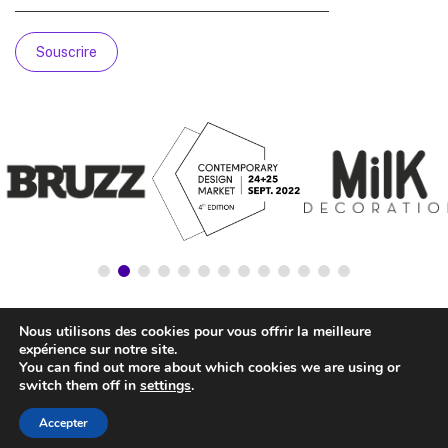
Nous utilisons des cookies pour vous offrir la meilleure
expérience sur notre site.
You can find out more about which cookies we are using or
switch them off in
settings
.
Accepter
© NATIONALSTORE —
LEGAL ADVICE
—
COOKIE’S POLICY
—
PRIVACY POLICY