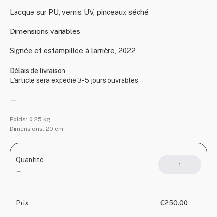
Lacque sur PU, vernis UV, pinceaux séché
Dimensions variables
Signée et estampillée à l’arrière, 2022
Délais de livraison
L'article sera expédié 3-5 jours ouvrables
—
Poids:
0.25 kg
Dimensions:
20 cm
Quantité
quant
de
—
Lolli
Cold
Ment
€250.00
Prix
—