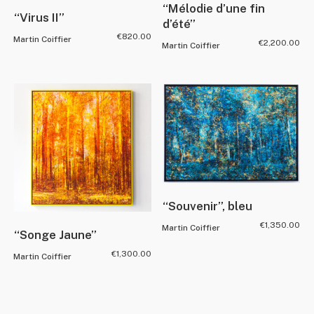
“Mélodie d’une fin
“Virus II”
d’été”
€
820.00
Martin Coiffier
€
2,200.00
Martin Coiffier
“Souvenir”, bleu
€
1,350.00
Martin Coiffier
“Songe Jaune”
€
1,300.00
Martin Coiffier