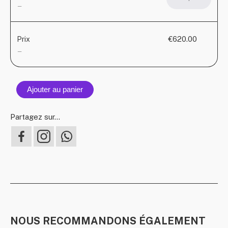
de
—
Knott
Knitti
€620.00
Prix
—
Ajouter au panier
Partagez sur...
NOUS RECOMMANDONS ÉGALEMENT