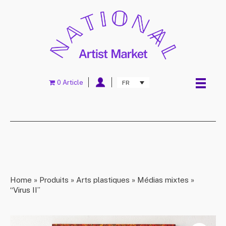
0 Article
FR
Home
»
Produits
»
Arts plastiques
»
Médias mixtes
»
“Virus II”