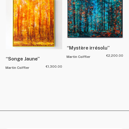
“Mystère irrésolu”
€
2,200.00
Martin Coiffier
“Songe Jaune”
€
1,300.00
Martin Coiffier