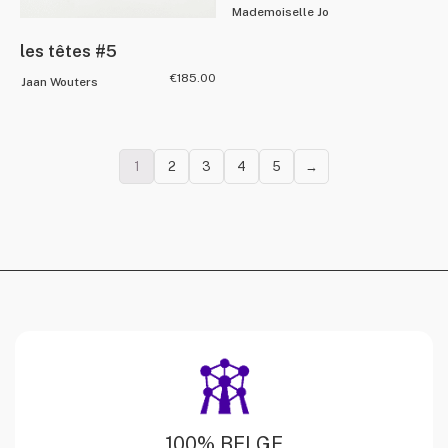
Mademoiselle Jo
les têtes #5
€
185.00
Jaan Wouters
1
2
3
4
5
→
100% BELGE